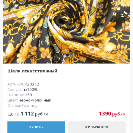
Шелк искусственный
Артикул:
И20312
Состав:
пэ100%
Ширина:
150
Цвет:
черно-молочный
Оптом/Розницу
1 112
1390
Цена:
руб./м
руб./м
В ИЗБРАННОЕ
КУПИТЬ